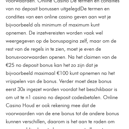
voorwaarden. Online Casino De termen en condities
van no deposit bonussen uitgelegdDe termen en
condities van een online casino geven aan wat je
bijvoorbeeld als minimum of maximum kunt
opnemen. De inzetvereisten worden vaak wel
weergegeven op de bonuspagina zelf, maar om de
rest van de regels in te zien, moet je even de
bonusvoorwaarden openen. Na het claimen van de
€25 no deposit bonus kan het zo zijn dat je
bijvoorbeeld maximaal €100 kunt opnemen na het
vrijspelen van de bonus. Verder moet deze bonus
eerst 30x ingezet worden voordat het beschikbaar is
om uit te n1 casino no deposit codesbetalen. Online
Casino Houd er ook rekening mee dat de
voorwaarden van de ene bonus tot de andere bonus
kunnen verschillen, daarom is het aan te raden om