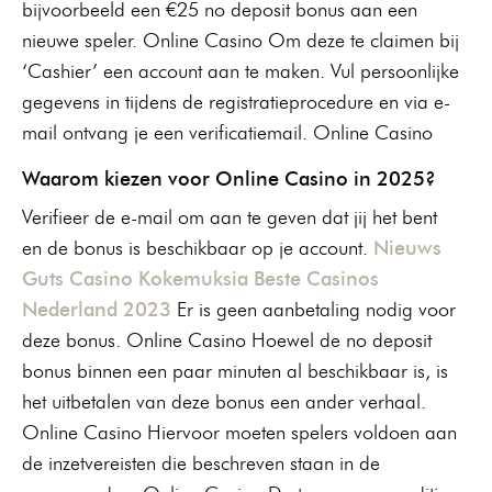
bijvoorbeeld een €25 no deposit bonus aan een
nieuwe speler. Online Casino Om deze te claimen bij
‘Cashier’ een account aan te maken. Vul persoonlijke
gegevens in tijdens de registratieprocedure en via e-
mail ontvang je een verificatiemail. Online Casino
Waarom kiezen voor Online Casino in 2025?
Verifieer de e-mail om aan te geven dat jij het bent
en de bonus is beschikbaar op je account.
Nieuws
Guts Casino Kokemuksia Beste Casinos
Nederland 2023
Er is geen aanbetaling nodig voor
deze bonus. Online Casino Hoewel de no deposit
bonus binnen een paar minuten al beschikbaar is, is
het uitbetalen van deze bonus een ander verhaal.
Online Casino Hiervoor moeten spelers voldoen aan
de inzetvereisten die beschreven staan in de