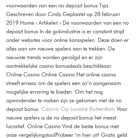
voorwaarden van een no deposit bonus Tips
Geschreven door Cindy Geplaatst op 28 februari
2019 Home › Artikelen › De voorwaarden van een no
deposit bonus In de gokindustrie is er constant strijd
onder websites voor online kansspelen. Deze doen er
alles aan om nieuwe spelers aan te trekken. De
nieuwste trends worden gevolgd en er zijn
aantrekkelijke casino bonusdeals beschikbaar.
Online Casino Online Casino Het online casino
streeft ernaar om de spelers een zo’n aangenaam
mogelijke ervaring te bieden. Om het nog
opwindender te maken zijn ze gekomen met de no
deposit bonus.
Casino Op Locatie Rotterdam
Voor
nieuwe spelers is de no deposit bonus het meest
lucratief. Online Casino Vind de beste bonus met
onze vergelijkingstoolProbeer ‘m hier uit! Gratis geld