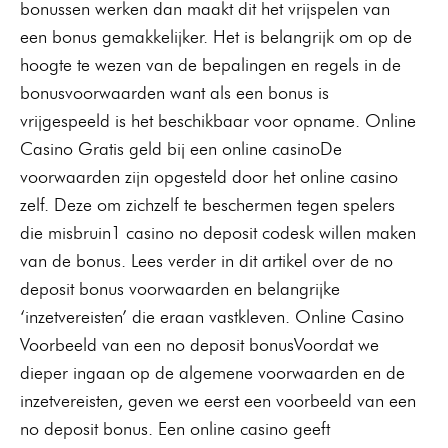
bonussen werken dan maakt dit het vrijspelen van
een bonus gemakkelijker. Het is belangrijk om op de
hoogte te wezen van de bepalingen en regels in de
bonusvoorwaarden want als een bonus is
vrijgespeeld is het beschikbaar voor opname. Online
Casino Gratis geld bij een online casinoDe
voorwaarden zijn opgesteld door het online casino
zelf. Deze om zichzelf te beschermen tegen spelers
die misbruin1 casino no deposit codesk willen maken
van de bonus. Lees verder in dit artikel over de no
deposit bonus voorwaarden en belangrijke
‘inzetvereisten’ die eraan vastkleven. Online Casino
Voorbeeld van een no deposit bonusVoordat we
dieper ingaan op de algemene voorwaarden en de
inzetvereisten, geven we eerst een voorbeeld van een
no deposit bonus. Een online casino geeft