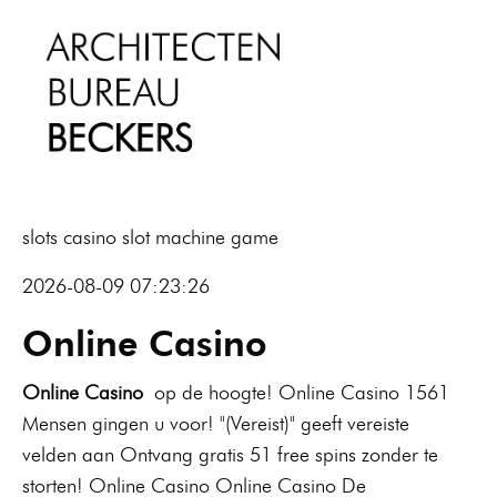
slots casino slot machine game
2026-08-09 07:23:26
Online Casino
Online Casino
op de hoogte! Online Casino 1561
Mensen gingen u voor! "(Vereist)" geeft vereiste
velden aan Ontvang gratis 51 free spins zonder te
storten! Online Casino Online Casino De