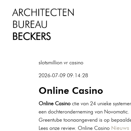
slotsmillion vr casino
2026-07-09 09:14:28
Online Casino
Online Casino
ctie van 24 unieke systeme
een dochteronderneming van Novomatic. D
Greentube toonaangevend is op bepaalde
Lees onze review. Online Casino
Nieuws 