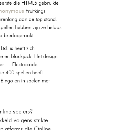
eerste die HTML5 gebruikte
Anonymous
Fruitkings
jarenlang aan de top stond.
ellen hebben zijn ze helaas
p bredageraakt.
td. is heeft zich
tte en blackjack. Het design
er. . . Electracade
ie 400 spellen heeft
 Bingo en in spelen met
nline spelers?
keld volgens strikte
 platforms die Online