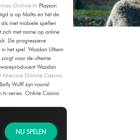
inos Online In
Playson
tigd is op Malta en het de
 als met mobiele spellen
 zich met name op online
ack. De progressieve
 in het spel. Wazdan Ultiem
 zorgt voor de ultieme
oftwareproducent Wazdan
9 Nieuwe Online Casino
ally Wulff zijn vooral
tv-series. Online Casino
NU SPELEN