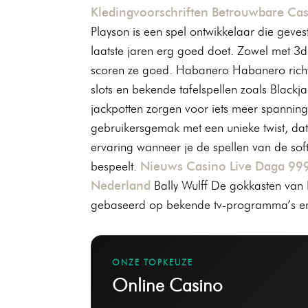
Kledingvoorschriften Betrouwbare Cas
Playson is een spel ontwikkelaar die geves
laatste jaren erg goed doet. Zowel met 3d
scoren ze goed. Habanero Habanero richt
slots en bekende tafelspellen zoals Blackj
jackpotten zorgen voor iets meer spanning
gebruikersgemak met een unieke twist, dat
ervaring wanneer je de spellen van de s
bespeelt.
Nieuws Casino Live Daga 99
Nederland
Bally Wulff De gokkasten van B
gebaseerd op bekende tv-programma’s en 
ONZE TOPKEUZE
Online Casino