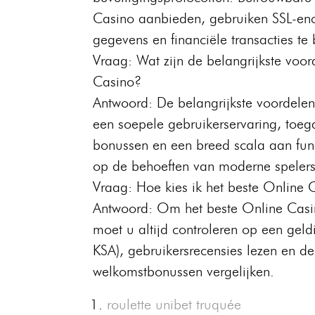
Casino aanbieden, gebruiken SSL-enc
gegevens en financiële transacties te
Vraag: Wat zijn de belangrijkste voo
Casino?
Antwoord: De belangrijkste voordelen
een soepele gebruikerservaring, toega
bonussen en een breed scala aan func
op de behoeften van moderne spelers
Vraag: Hoe kies ik het beste Online 
Antwoord: Om het beste Online Casin
moet u altijd controleren op een geldi
KSA), gebruikersrecensies lezen en 
welkomstbonussen vergelijken.
roulette unibet truquée