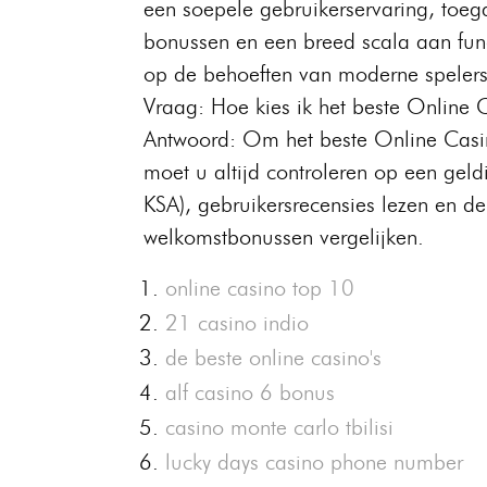
een soepele gebruikerservaring, toega
bonussen en een breed scala aan func
op de behoeften van moderne spelers
Vraag: Hoe kies ik het beste Online 
Antwoord: Om het beste Online Casin
moet u altijd controleren op een geldi
KSA), gebruikersrecensies lezen en 
welkomstbonussen vergelijken.
online casino top 10
21 casino indio
de beste online casino's
alf casino 6 bonus
casino monte carlo tbilisi
lucky days casino phone number