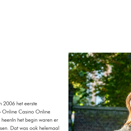
 2006 het eerste
o Online Casino Online
 heenIn het begin waren er
ussen. Dat was ook helemaal