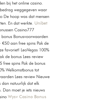
 bij het online casino.
n bedrag weggegeven waar
no De hoop was dat mensen
rten. En dat werkte.
Unibet
onussen Casino777
e bonus Bonusvoorwaarden
 €50 aan free spins Pak de
e favoriet! LeoVegas 100%
Pak de bonus Lees review
25 free spins Pak de bonus
100% Welkomstbonus tot
aarden Lees review Nieuwe
dan natuurlijk dat elk
 Dan moet je iets nieuws
asino
Wysv Casino Bonus