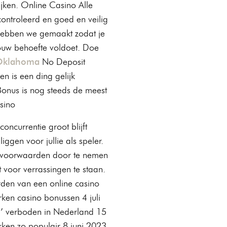
ijken. Online Casino Alle
controleerd en goed en veilig
hebben we gemaakt zodat je
jouw behoefte voldoet. Doe
 Oklahoma
No Deposit
en is een ding gelijk
onus is nog steeds de meest
sino
ncurrentie groot blijft
iggen voor jullie als speler.
e voorwaarden door te nemen
 voor verrassingen te staan.
den van een online casino
en casino bonussen 4 juli
’ verboden in Nederland 15
ken zo populair 8 juni 2023