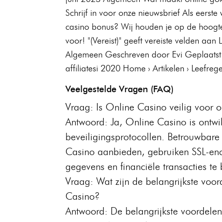
Schrijf in voor onze nieuwsbrief Als eerst
casino bonus? Wij houden je op de hoog
voor! "(Vereist)" geeft vereiste velden aan
Algemeen Geschreven door Evi Geplaatst
affiliatesi 2020 Home › Artikelen › Leefreg
Veelgestelde Vragen (FAQ)
Vraag: Is Online Casino veilig voor o
Antwoord: Ja, Online Casino is ontwik
beveiligingsprotocollen. Betrouwbare
Casino aanbieden, gebruiken SSL-enc
gegevens en financiële transacties te
Vraag: Wat zijn de belangrijkste voo
Casino?
Antwoord: De belangrijkste voordelen