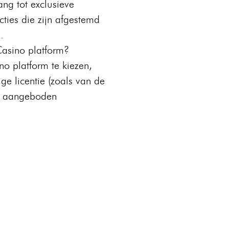
ng tot exclusieve
ties die zijn afgestemd
.
Casino platform?
o platform te kiezen,
ge licentie (zoals van de
de aangeboden