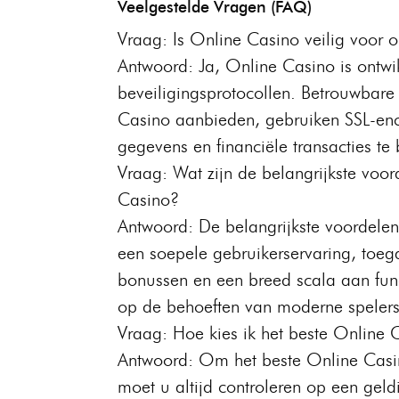
Veelgestelde Vragen (FAQ)
Vraag: Is Online Casino veilig voor o
Antwoord: Ja, Online Casino is ontwik
beveiligingsprotocollen. Betrouwbare
Casino aanbieden, gebruiken SSL-enc
gegevens en financiële transacties te
Vraag: Wat zijn de belangrijkste voo
Casino?
Antwoord: De belangrijkste voordelen
een soepele gebruikerservaring, toega
bonussen en een breed scala aan func
op de behoeften van moderne spelers
Vraag: Hoe kies ik het beste Online 
Antwoord: Om het beste Online Casin
moet u altijd controleren op een geldi