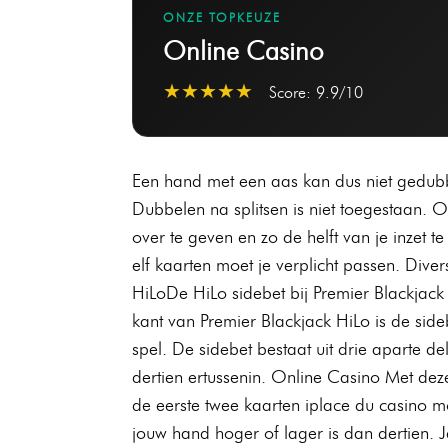
ONZE TOPKEUZE
Online Casino
★★★★★
Score: 9.9/10
Een hand met een aas kan dus niet gedub
Dubbelen na splitsen is niet toegestaan. Oo
over te geven en zo de helft van je inzet t
elf kaarten moet je verplicht passen. Diver
HiLoDe HiLo sidebet bij Premier Blackjack
kant van Premier Blackjack HiLo is de sideb
spel. De sidebet bestaat uit drie aparte d
dertien ertussenin. Online Casino Met dez
de eerste twee kaarten iplace du casino
jouw hand hoger of lager is dan dertien. J