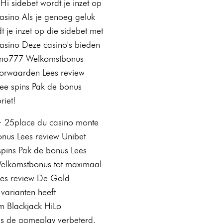
 Hi sidebet wordt je inzet op
asino Als je genoeg geluk
 je inzet op die sidebet met
Casino Deze casino's bieden
sino777 Welkomstbonus
orwaarden Lees review
ee spins Pak de bonus
iet!
+ 25place du casino monte
nus Lees review Unibet
 spins Pak de bonus Lees
Welkomstbonus tot maximaal
es review De Gold
varianten heeft
m Blackjack HiLo
 is de gameplay verbeterd,