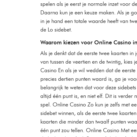
spelen als je eerst je normale inzet voor 
Daarna kun je een keuze maken. Als je gok
in je hand een totale waarde heeft van twee
de Lo sidebet.
Waarom kiezen voor Online Casino i
Als je denkt dat de eerste twee kaarten in
van tussen de veertien en de twintig, kies 
Casino En als je wil wedden dat de eerste
precies dertien punten waard is, ga je voor
belangrijk te weten dat voor deze sidebe
altijd één punt is, en niet elf. Dit is verde
spel. Online Casino Zo kun je zelfs met 
sidebet winnen, als de eerste twee kaarten
kaarten die minder dan twaalf punten waar
één punt zou tellen. Online Casino Met een