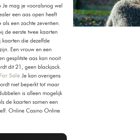
no Je mag je vooralsnog wel
ealer een aas open heeft
 als een zachte zeventien.
bij de eerste twee kaarten
j kaarten die dezelfde
zijn. Een vrouw en een
n gesplitste aas kan nooit
rdt dit 21, geen blackjack.
For Sale
Je kan overigens
ordt niet beperkt tot maar
rdubbelen is alleen mogelijk
 als de kaarten samen een
elf. Online Casino Online