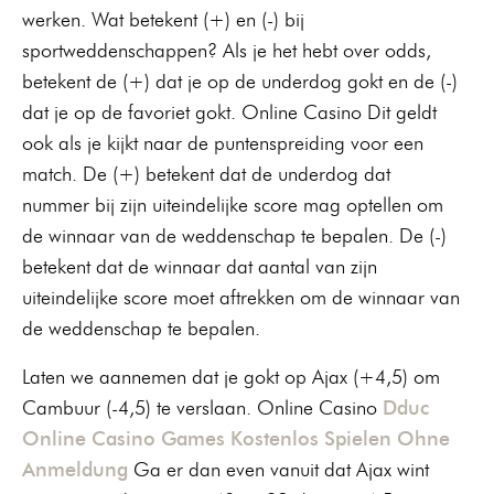
werken. Wat betekent (+) en (-) bij
sportweddenschappen? Als je het hebt over odds,
betekent de (+) dat je op de underdog gokt en de (-)
dat je op de favoriet gokt. Online Casino Dit geldt
ook als je kijkt naar de puntenspreiding voor een
match. De (+) betekent dat de underdog dat
nummer bij zijn uiteindelijke score mag optellen om
de winnaar van de weddenschap te bepalen. De (-)
betekent dat de winnaar dat aantal van zijn
uiteindelijke score moet aftrekken om de winnaar van
de weddenschap te bepalen.
Laten we aannemen dat je gokt op Ajax (+4,5) om
Cambuur (-4,5) te verslaan. Online Casino
Dduc
Online Casino Games Kostenlos Spielen Ohne
Anmeldung
Ga er dan even vanuit dat Ajax wint