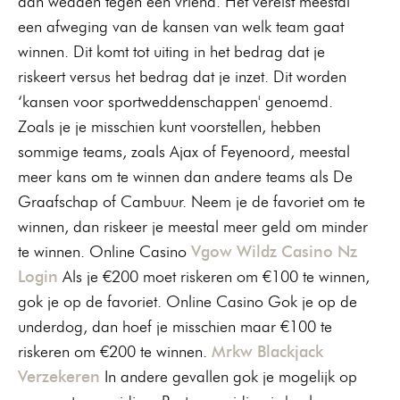
dan wedden tegen een vriend. Het vereist meestal
een afweging van de kansen van welk team gaat
winnen. Dit komt tot uiting in het bedrag dat je
riskeert versus het bedrag dat je inzet. Dit worden
‘kansen voor sportweddenschappen' genoemd.
Zoals je je misschien kunt voorstellen, hebben
sommige teams, zoals Ajax of Feyenoord, meestal
meer kans om te winnen dan andere teams als De
Graafschap of Cambuur. Neem je de favoriet om te
winnen, dan riskeer je meestal meer geld om minder
te winnen. Online Casino
Vgow Wildz Casino Nz
Login
Als je €200 moet riskeren om €100 te winnen,
gok je op de favoriet. Online Casino Gok je op de
underdog, dan hoef je misschien maar €100 te
riskeren om €200 te winnen.
Mrkw Blackjack
Verzekeren
In andere gevallen gok je mogelijk op