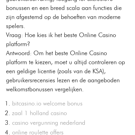
bonussen en een breed scala aan functies die
zijn afgestemd op de behoeften van moderne
spelers.
Vraag: Hoe kies ik het beste Online Casino
platform?
Antwoord: Om het beste Online Casino
platform te kiezen, moet u altijd controleren op
een geldige licentie (zoals van de KSA),
gebruikersrecensies lezen en de aangeboden
welkomstbonussen vergelijken.
bitcasino.io welcome bonus
zaal 1 holland casino
casino vergunning nederland
online roulette offers