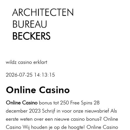
wildz casino erklart
2026-07-25 14:13:15
Online Casino
Online Casino
bonus tot 250 Free Spins 28
december 2023 Schrijf in voor onze nieuwsbrief Als
eerste weten over een nieuwe casino bonus? Online
Casino Wij houden je op de hoogte! Online Casino