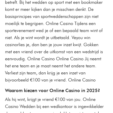
betreft. Bij het wedden op sport met een bookmaker
komt er meer kijken dan je misschien denkt. De
basisprincipes van sportweddenschappen zijn niet
moeilijk te begrijpen. Online Casino Tijdens een
sportevenement wed je of een bepaald team wint of
niet. Als je wint wordt je uitbetaald. Veyou win
casinorlies je, dan ben je jouw inzet kwijt. Gokken
met een vriend over de uitkomst van een wedstrijd is
eenvoudig. Online Casino Online Casino Jij neemt
het ene team en je maat neemt het andere team.
Verliest zijn team, dan krijg je een inzet van
bijvoorbeeld €100 van je vriend. Online Casino
Waarom kiezen voor Online Casino in 2025?
Als hij wint, krijgt je vriend €100 van jou. Online
Casino Wedden bij een wedkantoor is ingewikkelder