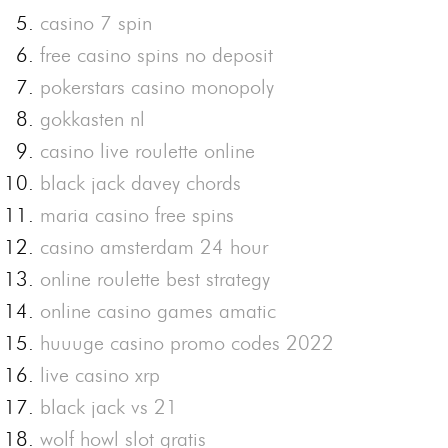
casino 7 spin
free casino spins no deposit
pokerstars casino monopoly
gokkasten nl
casino live roulette online
black jack davey chords
maria casino free spins
casino amsterdam 24 hour
online roulette best strategy
online casino games amatic
huuuge casino promo codes 2022
live casino xrp
black jack vs 21
wolf howl slot gratis