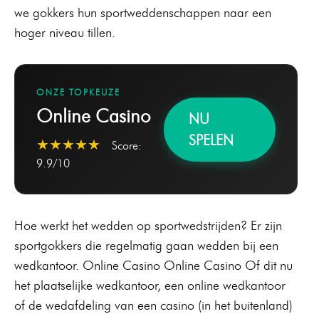
we gokkers hun sportweddenschappen naar een
hoger niveau tillen.
ONZE TOPKEUZE
Online Casino
NU
SPELEN
★★★★★
Score:
9.9/10
Hoe werkt het wedden op sportwedstrijden? Er zijn
sportgokkers die regelmatig gaan wedden bij een
wedkantoor. Online Casino Online Casino Of dit nu
het plaatselijke wedkantoor, een online wedkantoor
of de wedafdeling van een casino (in het buitenland)