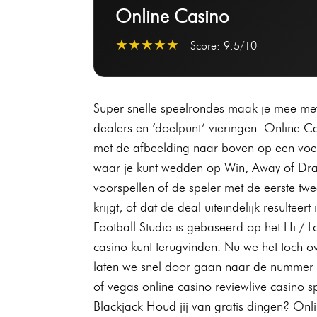
Online Casino
★★★★★
Score: 9.5/10
Super snelle speelrondes maak je mee met
dealers en ‘doelpunt’ vieringen. Online 
met de afbeelding naar boven op een voetb
waar je kunt wedden op Win, Away of Draw
voorspellen of de speler met de eerste tw
krijgt, of dat de deal uiteindelijk resulteert
Football Studio is gebaseerd op het Hi / Lo
casino kunt terugvinden. Nu we het toch o
laten we snel door gaan naar de nummer 10
of vegas online casino reviewlive casino sp
Blackjack Houd jij van gratis dingen? On