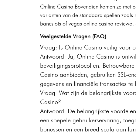
Online Casino Bovendien komen ze met ee
varianten van de standaard spellen zoals r
bancslots of vegas online casino reviewo. 
Veelgestelde Vragen (FAQ)
Vraag: Is Online Casino veilig voor o
Antwoord: Ja, Online Casino is ontwik
beveiligingsprotocollen. Betrouwbare
Casino aanbieden, gebruiken SSL-enc
gegevens en financiële transacties te
Vraag: Wat zijn de belangrijkste voo
Casino?
Antwoord: De belangrijkste voordelen
een soepele gebruikerservaring, toega
bonussen en een breed scala aan func