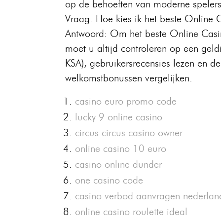
op de behoeften van moderne spelers
Vraag: Hoe kies ik het beste Online 
Antwoord: Om het beste Online Casin
moet u altijd controleren op een geldi
KSA), gebruikersrecensies lezen en 
welkomstbonussen vergelijken.
casino euro promo code
lucky 9 online casino
circus circus casino owner
online casino 10 euro
casino online dunder
one casino code
casino verbod aanvragen nederlan
online casino roulette ideal