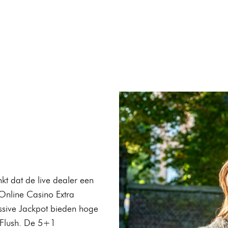
t dat de live dealer een
Online Casino Extra
sive Jackpot bieden hoge
l Flush. De 5+1