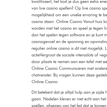
kwalificeert, het kost je dus geen extra en
van live casino spellen? Op live casino spe
mogelijkheid om een unieke ervaring te bel
casino staan. Online Casino Vanuit huis 
worden met het casino en speel je tegen li
dan het spelen tegen software en je kunt 
casinogevoel en de spanning en opwinding
regulier online casino is dit niet mogelijk. 
actieVergroot de sociale interaslots of veg
door plaats te nemen aan een tafel met ee
Online Casino Communiceren met andere c
chatvenster. Bij vragen kunnen deze geste
Online Casino
Dit betekent dat je altijd hulp aan je zijde 
gaan. Nadelen kleven er niet echt aan het 
spellen, afgezien van het feit dat je binnen 