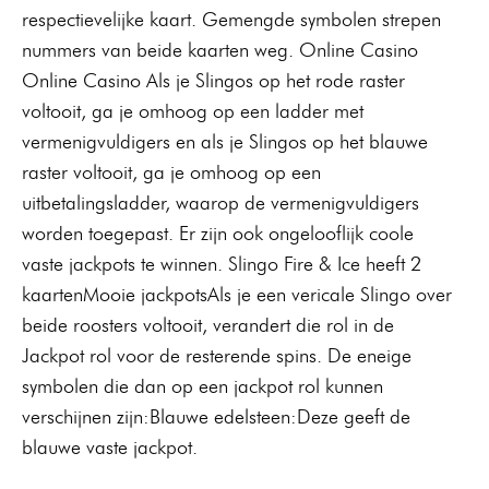
respectievelijke kaart. Gemengde symbolen strepen
nummers van beide kaarten weg. Online Casino
Online Casino Als je Slingos op het rode raster
voltooit, ga je omhoog op een ladder met
vermenigvuldigers en als je Slingos op het blauwe
raster voltooit, ga je omhoog op een
uitbetalingsladder, waarop de vermenigvuldigers
worden toegepast. Er zijn ook ongelooflijk coole
vaste jackpots te winnen. Slingo Fire & Ice heeft 2
kaartenMooie jackpotsAls je een vericale Slingo over
beide roosters voltooit, verandert die rol in de
Jackpot rol voor de resterende spins. De eneige
symbolen die dan op een jackpot rol kunnen
verschijnen zijn:Blauwe edelsteen:Deze geeft de
blauwe vaste jackpot.