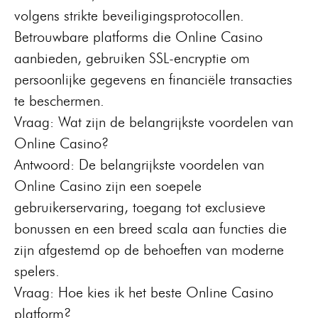
volgens strikte beveiligingsprotocollen.
Betrouwbare platforms die Online Casino
aanbieden, gebruiken SSL-encryptie om
persoonlijke gegevens en financiële transacties
te beschermen.
Vraag: Wat zijn de belangrijkste voordelen van
Online Casino?
Antwoord: De belangrijkste voordelen van
Online Casino zijn een soepele
gebruikerservaring, toegang tot exclusieve
bonussen en een breed scala aan functies die
zijn afgestemd op de behoeften van moderne
spelers.
Vraag: Hoe kies ik het beste Online Casino
platform?