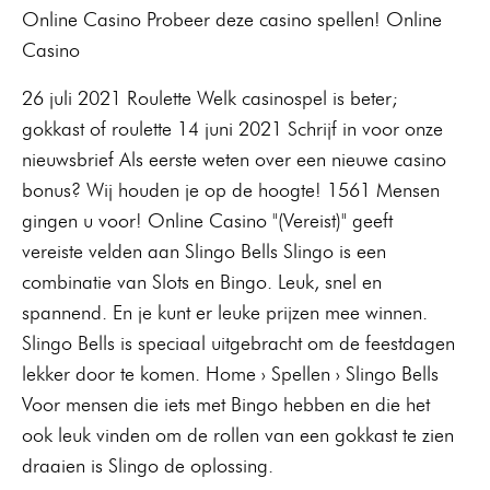
Online Casino Probeer deze casino spellen! Online
Casino
26 juli 2021 Roulette Welk casinospel is beter;
gokkast of roulette 14 juni 2021 Schrijf in voor onze
nieuwsbrief Als eerste weten over een nieuwe casino
bonus? Wij houden je op de hoogte! 1561 Mensen
gingen u voor! Online Casino "(Vereist)" geeft
vereiste velden aan Slingo Bells Slingo is een
combinatie van Slots en Bingo. Leuk, snel en
spannend. En je kunt er leuke prijzen mee winnen.
Slingo Bells is speciaal uitgebracht om de feestdagen
lekker door te komen. Home › Spellen › Slingo Bells
Voor mensen die iets met Bingo hebben en die het
ook leuk vinden om de rollen van een gokkast te zien
draaien is Slingo de oplossing.