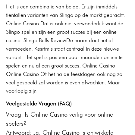
Het is een combinatie van beide. Er zijn inmiddels
tientallen varianten van Slingo op de markt gebracht.
Online Casino Dat is ook niet verwonderlijk want de
Slingo spellen zijn een groot succes bij een online
casino. Slingo Bells ReviewDe naam doet het al
vermoeden. Kesrtmis staat centraal in deze nieuwe
variant. Het spel is pas een paar maanden online te
spelen en nu al een groot succes. Online Casino
Online Casino Of het na de feestdagen ook nog zo
veel gespeeld zal worden is even afwachten. Maar
voorlopig zijn
Veelgestelde Vragen (FAQ)
Vraag: Is Online Casino veilig voor online
spelers?
Antwoord: Ja, Online Casino is ontwikkeld