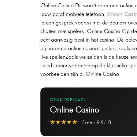
Online Casino Dit wordt door een online 
jouw pc of mobiele telefoon.
Kroon Casin
je een gesprek voeren met de dealers over
chatten met spelers. Online Casino Op deze
echt aanwezig bent in het casino. De bele
bij normale online casino spellen, zoals 
live spellenZoals we zeiden is de keuze e
steeds meer varianten op de klassieke spel
voorbeelden zijn o. Online Casino
ONZE TOPKEUZE
Online Casino
★★★★★
Score: 9.9/10