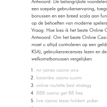
Antwoord: De belangrijkste voordelen
een soepele gebruikerservaring, toega
bonussen en een breed scala aan func
op de behoeften van moderne spelers
Vraag: Hoe kies ik het beste Online 
Antwoord: Om het beste Online Casin
moet u altijd controleren op een geldi
KSA), gebruikersrecensies lezen en 
welkomstbonussen vergelijken.
mr james casino avis
karamba casino suomi
online roulette best strategy
888 casino get 88 free
live casino texas holdem poker