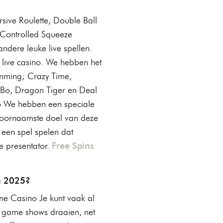
sive Roulette, Double Ball
n Controlled Squeeze
ndere leuke live spellen.
 live casino. We hebben het
mming; Crazy Time,
 Bo, Dragon Tiger en Deal
o We hebben een speciale
 voornaamste doel van deze
 een spel spelen dat
e presentator.
Free Spins
n 2025?
e Casino Je kunt vaak al
e game shows draaien, net