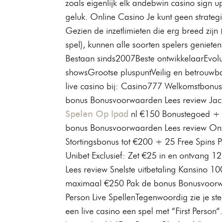
zoals eigenlijk elk andebwin casino sign u
geluk. Online Casino Je kunt geen strateg
Gezien de inzetlimieten die erg breed zijn
spel), kunnen alle soorten spelers geniet
Bestaan sinds2007Beste ontwikkelaarEvo
showsGrootse pluspuntVeilig en betrouwb
live casino bij: Casino777 Welkomstbonu
bonus Bonusvoorwaarden Lees review Jac
Spelen Op Ipad
nl €150 Bonustegoed + €
bonus Bonusvoorwaarden Lees review Onz
Stortingsbonus tot €200 + 25 Free Spins 
Unibet Exclusief: Zet €25 in en ontvang 1
Lees review Snelste uitbetaling Kansino 
maximaal €250 Pak de bonus Bonusvoorwa
Person Live SpellenTegenwoordig zie je st
een live casino een spel met “First Person