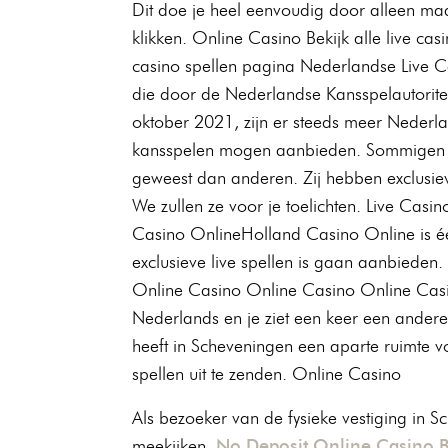
Dit doe je heel eenvoudig door alleen ma
klikken. Online Casino Bekijk alle live cas
casino spellen pagina Nederlandse Live 
die door de Nederlandse Kansspelautoritei
oktober 2021, zijn er steeds meer Nederla
kansspelen mogen aanbieden. Sommigen zi
geweest dan anderen. Zij hebben exclusieve
We zullen ze voor je toelichten. Live Cas
Casino OnlineHolland Casino Online is éé
exclusieve live spellen is gaan aanbieden
Online Casino Online Casino Online Casin
Nederlands en je ziet een keer een ande
heeft in Scheveningen een aparte ruimte vo
spellen uit te zenden. Online Casino
Als bezoeker van de fysieke vestiging in S
meekijken.
No Deposit Online Casino 