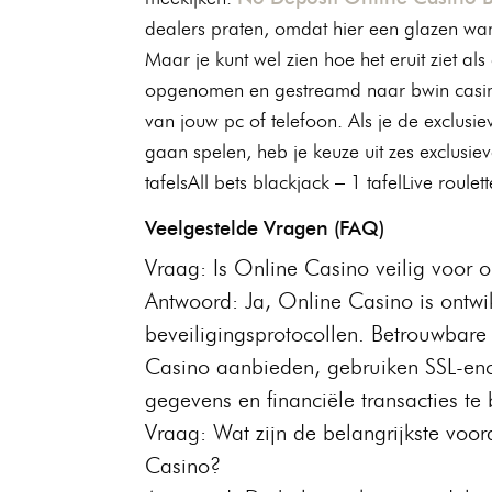
dealers praten, omdat hier een glazen wan
Maar je kunt wel zien hoe het eruit ziet a
opgenomen en gestreamd naar bwin casino
van jouw pc of telefoon. Als je de exclusiev
gaan spelen, heb je keuze uit zes exclusiev
tafelsAll bets blackjack – 1 tafelLive roulett
Veelgestelde Vragen (FAQ)
Vraag: Is Online Casino veilig voor o
Antwoord: Ja, Online Casino is ontwik
beveiligingsprotocollen. Betrouwbare
Casino aanbieden, gebruiken SSL-enc
gegevens en financiële transacties te
Vraag: Wat zijn de belangrijkste voo
Casino?