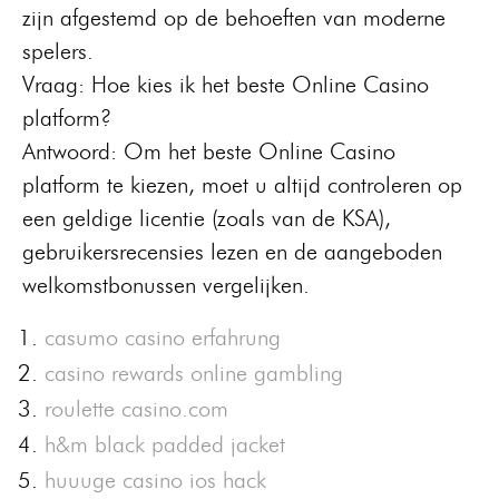
zijn afgestemd op de behoeften van moderne
spelers.
Vraag: Hoe kies ik het beste Online Casino
platform?
Antwoord: Om het beste Online Casino
platform te kiezen, moet u altijd controleren op
een geldige licentie (zoals van de KSA),
gebruikersrecensies lezen en de aangeboden
welkomstbonussen vergelijken.
casumo casino erfahrung
casino rewards online gambling
roulette casino.com
h&m black padded jacket
huuuge casino ios hack