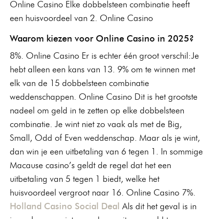
Online Casino Elke dobbelsteen combinatie heeft
een huisvoordeel van 2. Online Casino
Waarom kiezen voor Online Casino in 2025?
8%. Online Casino Er is echter één groot verschil:Je
hebt alleen een kans van 13. 9% om te winnen met
elk van de 15 dobbelsteen combinatie
weddenschappen. Online Casino Dit is het grootste
nadeel om geld in te zetten op elke dobbelsteen
combinatie. Je wint niet zo vaak als met de Big,
Small, Odd of Even weddenschap. Maar als je wint,
dan win je een uitbetaling van 6 tegen 1. In sommige
Macause casino’s geldt de regel dat het een
uitbetaling van 5 tegen 1 biedt, welke het
huisvoordeel vergroot naar 16. Online Casino 7%.
Holland Casino Social Deal
Als dit het geval is in