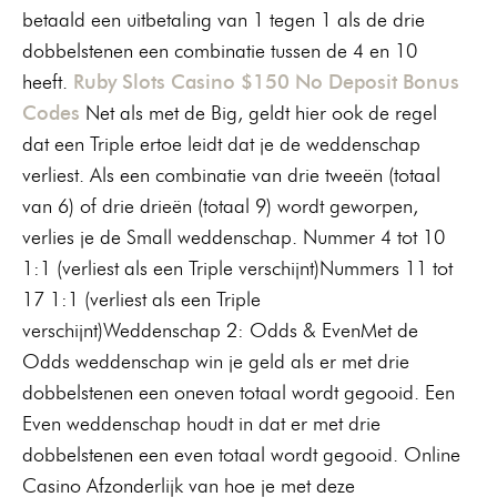
betaald een uitbetaling van 1 tegen 1 als de drie
dobbelstenen een combinatie tussen de 4 en 10
heeft.
Ruby Slots Casino $150 No Deposit Bonus
Codes
Net als met de Big, geldt hier ook de regel
dat een Triple ertoe leidt dat je de weddenschap
verliest. Als een combinatie van drie tweeën (totaal
van 6) of drie drieën (totaal 9) wordt geworpen,
verlies je de Small weddenschap. Nummer 4 tot 10
1:1 (verliest als een Triple verschijnt)Nummers 11 tot
17 1:1 (verliest als een Triple
verschijnt)Weddenschap 2: Odds & EvenMet de
Odds weddenschap win je geld als er met drie
dobbelstenen een oneven totaal wordt gegooid. Een
Even weddenschap houdt in dat er met drie
dobbelstenen een even totaal wordt gegooid. Online
Casino Afzonderlijk van hoe je met deze