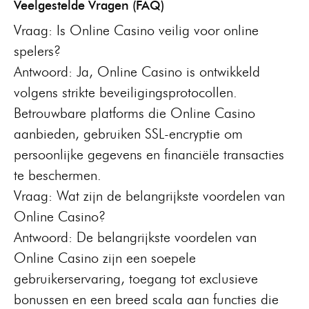
Veelgestelde Vragen (FAQ)
Vraag: Is Online Casino veilig voor online
spelers?
Antwoord: Ja, Online Casino is ontwikkeld
volgens strikte beveiligingsprotocollen.
Betrouwbare platforms die Online Casino
aanbieden, gebruiken SSL-encryptie om
persoonlijke gegevens en financiële transacties
te beschermen.
Vraag: Wat zijn de belangrijkste voordelen van
Online Casino?
Antwoord: De belangrijkste voordelen van
Online Casino zijn een soepele
gebruikerservaring, toegang tot exclusieve
bonussen en een breed scala aan functies die