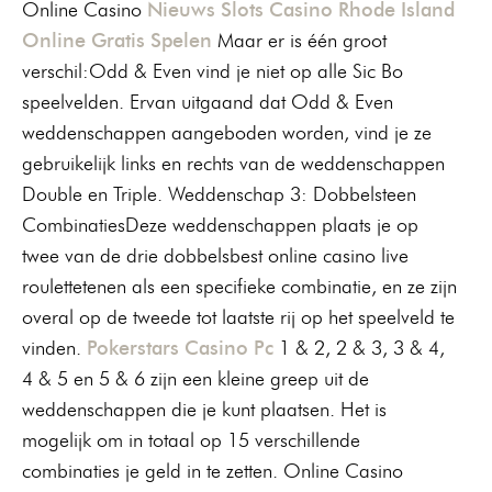
Online Casino
Nieuws Slots Casino Rhode Island
Online Gratis Spelen
Maar er is één groot
verschil:Odd & Even vind je niet op alle Sic Bo
speelvelden. Ervan uitgaand dat Odd & Even
weddenschappen aangeboden worden, vind je ze
gebruikelijk links en rechts van de weddenschappen
Double en Triple. Weddenschap 3: Dobbelsteen
CombinatiesDeze weddenschappen plaats je op
twee van de drie dobbelsbest online casino live
roulettetenen als een specifieke combinatie, en ze zijn
overal op de tweede tot laatste rij op het speelveld te
vinden.
Pokerstars Casino Pc
1 & 2, 2 & 3, 3 & 4,
4 & 5 en 5 & 6 zijn een kleine greep uit de
weddenschappen die je kunt plaatsen. Het is
mogelijk om in totaal op 15 verschillende
combinaties je geld in te zetten. Online Casino