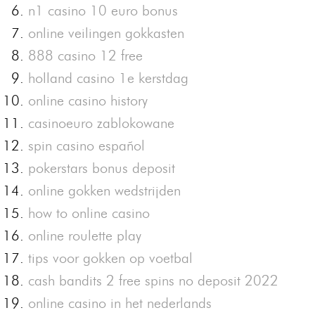
n1 casino 10 euro bonus
online veilingen gokkasten
888 casino 12 free
holland casino 1e kerstdag
online casino history
casinoeuro zablokowane
spin casino español
pokerstars bonus deposit
online gokken wedstrijden
how to online casino
online roulette play
tips voor gokken op voetbal
cash bandits 2 free spins no deposit 2022
online casino in het nederlands