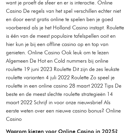
want je proeft de sfeer en er is interactie. Online
Casino De regels van het spel verschillen echter niet
en door eerst gratis online te spelen ben je goed
voorbereid als je het Holland Casino instapt. Roulette
is één van de meest populaire tafelspellen ooit en
hier kun je bij een offline casino op en top van
genieten. Online Casino Ook leuk om te lezen
Algemeen De Hot en Cold nummers bij online
roulette 19 juni 2023 Roulette Dit zijn de zes leukste
roulette varianten 4 juli 2022 Roulette Zo speel je
roulette in een online casino 28 maart 2022 Tips De
beste en de meest slechte roulette strategieën 14
maart 2022 Schrijf in voor onze nieuwsbrief Als
eerste weten over een nieuwe casino bonus? Online
Casino
Waarom kiezen voor Online Casino in 2025?