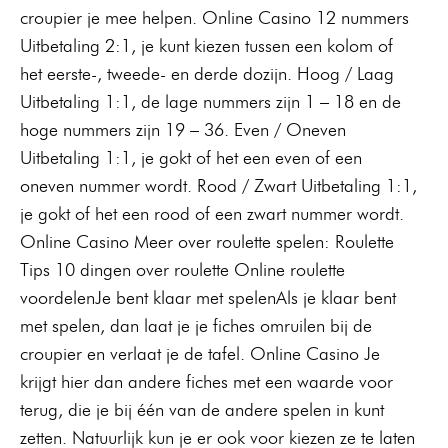
croupier je mee helpen. Online Casino 12 nummers
Uitbetaling 2:1, je kunt kiezen tussen een kolom of
het eerste-, tweede- en derde dozijn. Hoog / Laag
Uitbetaling 1:1, de lage nummers zijn 1 – 18 en de
hoge nummers zijn 19 – 36. Even / Oneven
Uitbetaling 1:1, je gokt of het een even of een
oneven nummer wordt. Rood / Zwart Uitbetaling 1:1,
je gokt of het een rood of een zwart nummer wordt.
Online Casino Meer over roulette spelen: Roulette
Tips 10 dingen over roulette Online roulette
voordelenJe bent klaar met spelenAls je klaar bent
met spelen, dan laat je je fiches omruilen bij de
croupier en verlaat je de tafel. Online Casino Je
krijgt hier dan andere fiches met een waarde voor
terug, die je bij één van de andere spelen in kunt
zetten. Natuurlijk kun je er ook voor kiezen ze te laten