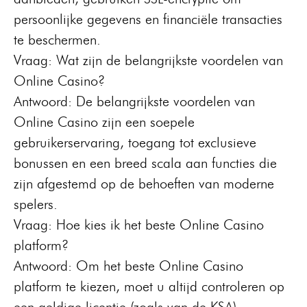
persoonlijke gegevens en financiële transacties
te beschermen.
Vraag: Wat zijn de belangrijkste voordelen van
Online Casino?
Antwoord: De belangrijkste voordelen van
Online Casino zijn een soepele
gebruikerservaring, toegang tot exclusieve
bonussen en een breed scala aan functies die
zijn afgestemd op de behoeften van moderne
spelers.
Vraag: Hoe kies ik het beste Online Casino
platform?
Antwoord: Om het beste Online Casino
platform te kiezen, moet u altijd controleren op