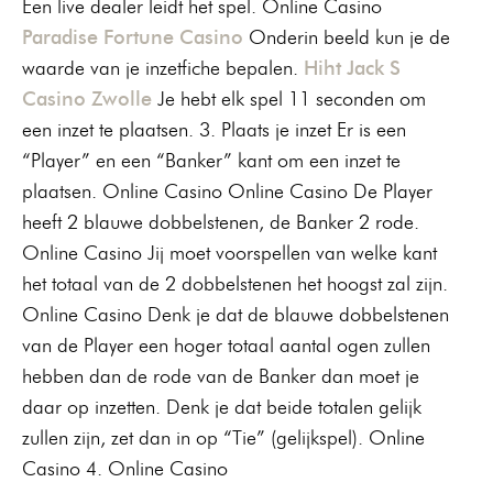
Een live dealer leidt het spel. Online Casino
Paradise Fortune Casino
Onderin beeld kun je de
waarde van je inzetfiche bepalen.
Hiht Jack S
Casino Zwolle
Je hebt elk spel 11 seconden om
een inzet te plaatsen. 3. Plaats je inzet Er is een
“Player” en een “Banker” kant om een inzet te
plaatsen. Online Casino Online Casino De Player
heeft 2 blauwe dobbelstenen, de Banker 2 rode.
Online Casino Jij moet voorspellen van welke kant
het totaal van de 2 dobbelstenen het hoogst zal zijn.
Online Casino Denk je dat de blauwe dobbelstenen
van de Player een hoger totaal aantal ogen zullen
hebben dan de rode van de Banker dan moet je
daar op inzetten. Denk je dat beide totalen gelijk
zullen zijn, zet dan in op “Tie” (gelijkspel). Online
Casino 4. Online Casino