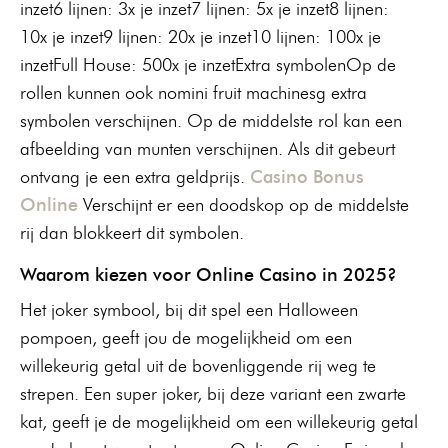
inzet6 lijnen: 3x je inzet7 lijnen: 5x je inzet8 lijnen:
10x je inzet9 lijnen: 20x je inzet10 lijnen: 100x je
inzetFull House: 500x je inzetExtra symbolenOp de
rollen kunnen ook nomini fruit machinesg extra
symbolen verschijnen. Op de middelste rol kan een
afbeelding van munten verschijnen. Als dit gebeurt
ontvang je een extra geldprijs.
Casino Bonus
Online
Verschijnt er een doodskop op de middelste
rij dan blokkeert dit symbolen.
Waarom kiezen voor Online Casino in 2025?
Het joker symbool, bij dit spel een Halloween
pompoen, geeft jou de mogelijkheid om een
willekeurig getal uit de bovenliggende rij weg te
strepen. Een super joker, bij deze variant een zwarte
kat, geeft je de mogelijkheid om een willekeurig getal