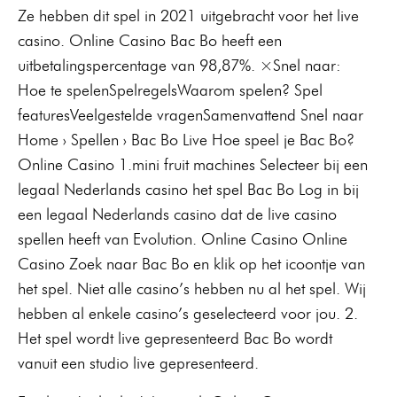
Ze hebben dit spel in 2021 uitgebracht voor het live
casino. Online Casino Bac Bo heeft een
uitbetalingspercentage van 98,87%. ×Snel naar:
Hoe te spelenSpelregelsWaarom spelen? Spel
featuresVeelgestelde vragenSamenvattend Snel naar
Home › Spellen › Bac Bo Live Hoe speel je Bac Bo?
Online Casino 1.mini fruit machines Selecteer bij een
legaal Nederlands casino het spel Bac Bo Log in bij
een legaal Nederlands casino dat de live casino
spellen heeft van Evolution. Online Casino Online
Casino Zoek naar Bac Bo en klik op het icoontje van
het spel. Niet alle casino’s hebben nu al het spel. Wij
hebben al enkele casino’s geselecteerd voor jou. 2.
Het spel wordt live gepresenteerd Bac Bo wordt
vanuit een studio live gepresenteerd.