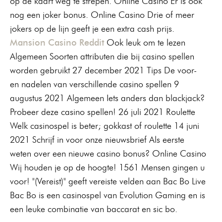
op de kaart weg te strepen. Online Casino Er is ook
nog een joker bonus. Online Casino Drie of meer
jokers op de lijn geeft je een extra cash prijs.
Mansion Casino Reddit
Ook leuk om te lezen
Algemeen Soorten attributen die bij casino spellen
worden gebruikt 27 december 2021 Tips De voor-
en nadelen van verschillende casino spellen 9
augustus 2021 Algemeen Iets anders dan blackjack?
Probeer deze casino spellen! 26 juli 2021 Roulette
Welk casinospel is beter; gokkast of roulette 14 juni
2021 Schrijf in voor onze nieuwsbrief Als eerste
weten over een nieuwe casino bonus? Online Casino
Wij houden je op de hoogte! 1561 Mensen gingen u
voor! "(Vereist)" geeft vereiste velden aan Bac Bo Live
Bac Bo is een casinospel van Evolution Gaming en is
een leuke combinatie van baccarat en sic bo.