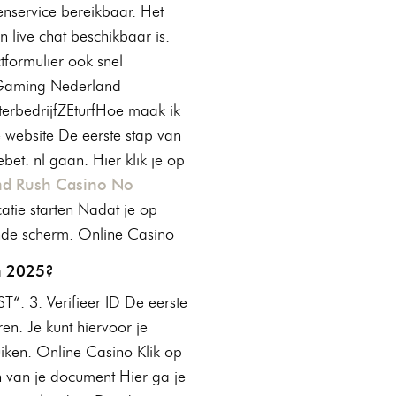
enservice bereikbaar. Het
n live chat beschikbaar is.
tformulier ook snel
 Gaming Nederland
erbedrijfZEturfHoe maak ik
 website De eerste stap van
et. nl gaan. Hier klik je op
d Rush Casino No
catie starten Nadat je op
gende scherm. Online Casino
n 2025?
ST“. 3. Verifieer ID De eerste
ëren. Je kunt hiervoor je
ruiken. Online Casino Klik op
n van je document Hier ga je