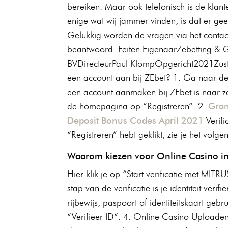
bereiken. Maar ook telefonisch is de klant
enige wat wij jammer vinden, is dat er gee
Gelukkig worden de vragen via het contac
beantwoord. Feiten EigenaarZebetting &
BVDirecteurPaul KlompOpgericht2021Zust
een account aan bij ZEbet? 1. Ga naar de
een account aanmaken bij ZEbet is naar zeb
de homepagina op “Registreren“. 2.
Gran
Deposit Bonus Codes April 2021
Verifi
“Registreren” hebt geklikt, zie je het vol
Waarom kiezen voor Online Casino i
Hier klik je op “Start verificatie met MITRU
stap van de verificatie is je identiteit verifi
rijbewijs, paspoort of identiteitskaart geb
“Verifieer ID“. 4. Online Casino Uploade