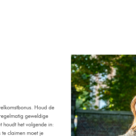
welkomstbonus. Houd de
 regelmatig geweldige
 houdt het volgende in:
te claimen moet je