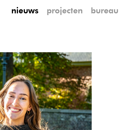
nieuws
projecten
bureau