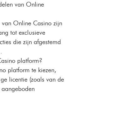
rdelen van Online
 van Online Casino zijn
ng tot exclusieve
ties die zijn afgestemd
.
Casino platform?
o platform te kiezen,
ge licentie (zoals van de
de aangeboden