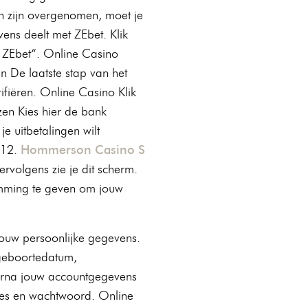
h zijn overgenomen, moet je
ns deelt met ZEbet. Klik
 ZEbet“. Online Casino
 De laatste stap van het
ifiëren. Online Casino Klik
zen Kies hier de bank
e uitbetalingen wilt
 12.
Hommerson Casino S
volgens zie je dit scherm.
emming te geven om jouw
jouw persoonlijke gegevens.
geboortedatum,
rna jouw accountgegevens
dres en wachtwoord. Online