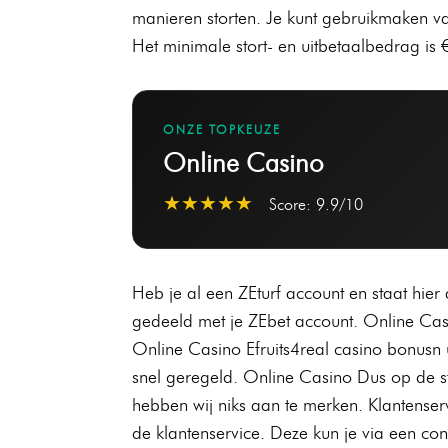
manieren storten. Je kunt gebruikmaken va
Het minimale stort- en uitbetaalbedrag is 
ONZE TOPKEUZE
Online Casino
★★★★★
Score: 9.9/10
Heb je al een ZEturf account en staat hier
gedeeld met je ZEbet account. Online Casin
Online Casino Efruits4real casino bonusn
snel geregeld. Online Casino Dus op de s
hebben wij niks aan te merken. Klantenserv
de klantenservice. Deze kun je via een con