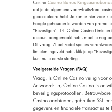
Casino
Casino Bonus Kingcasinobonu
dat je de algemene voorwfruits4real casi
geaccepteerd hebt. Je kan er hier voor ki
hoogte gehouden te worden van promoties
“Bevestigen“. 14. Online Casino Limieten 
account aangemaakt hebt, moet je nog pers
Dit vraagt ZEbet zodat spelers verantwoo
limieten ingevuld hebt, klik je op “Bevestig
kunt nu je eerste storting
Veelgestelde Vragen (FAQ)
Vraag: Is Online Casino veilig voor o
Antwoord: Ja, Online Casino is ontwik
beveiligingsprotocollen. Betrouwbare
Casino aanbieden, gebruiken SSL-enc
gegevens en financiële transacties te