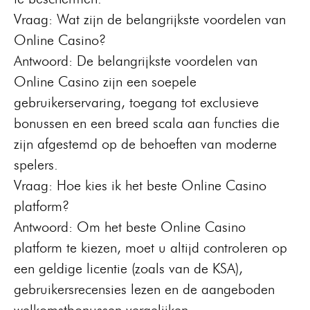
Vraag: Wat zijn de belangrijkste voordelen van
Online Casino?
Antwoord: De belangrijkste voordelen van
Online Casino zijn een soepele
gebruikerservaring, toegang tot exclusieve
bonussen en een breed scala aan functies die
zijn afgestemd op de behoeften van moderne
spelers.
Vraag: Hoe kies ik het beste Online Casino
platform?
Antwoord: Om het beste Online Casino
platform te kiezen, moet u altijd controleren op
een geldige licentie (zoals van de KSA),
gebruikersrecensies lezen en de aangeboden