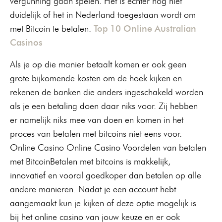
vergunning gaan spelen. Het is echter nog niet
duidelijk of het in Nederland toegestaan wordt om
met Bitcoin te betalen.
Top 10 Online Australian
Casinos
Als je op die manier betaalt komen er ook geen
grote bijkomende kosten om de hoek kijken en
rekenen de banken die anders ingeschakeld worden
als je een betaling doen daar niks voor. Zij hebben
er namelijk niks mee van doen en komen in het
proces van betalen met bitcoins niet eens voor.
Online Casino Online Casino Voordelen van betalen
met BitcoinBetalen met bitcoins is makkelijk,
innovatief en vooral goedkoper dan betalen op alle
andere manieren. Nadat je een account hebt
aangemaakt kun je kijken of deze optie mogelijk is
bij het online casino van jouw keuze en er ook