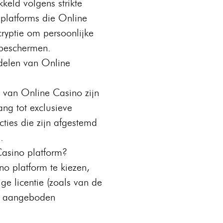
keld volgens strikte
 platforms die Online
ryptie om persoonlijke
 beschermen.
rdelen van Online
 van Online Casino zijn
ng tot exclusieve
ties die zijn afgestemd
.
Casino platform?
o platform te kiezen,
ge licentie (zoals van de
de aangeboden