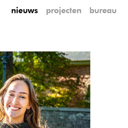
nieuws
projecten
bureau