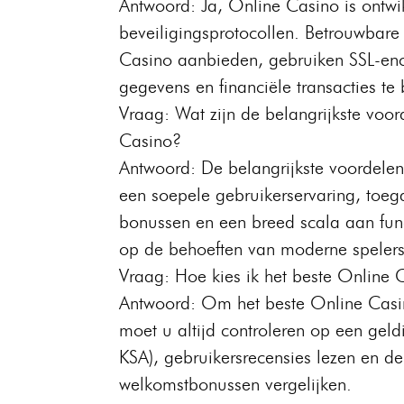
Antwoord: Ja, Online Casino is ontwik
beveiligingsprotocollen. Betrouwbare
Casino aanbieden, gebruiken SSL-enc
gegevens en financiële transacties te
Vraag: Wat zijn de belangrijkste voo
Casino?
Antwoord: De belangrijkste voordelen
een soepele gebruikerservaring, toega
bonussen en een breed scala aan func
op de behoeften van moderne spelers
Vraag: Hoe kies ik het beste Online 
Antwoord: Om het beste Online Casin
moet u altijd controleren op een geldi
KSA), gebruikersrecensies lezen en 
welkomstbonussen vergelijken.