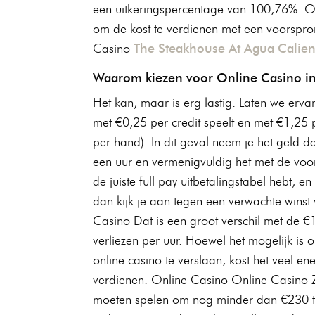
een uitkeringspercentage van 100,76%. On
om de kost te verdienen met een voorspr
Casino
The Steakhouse At Agua Calien
Waarom kiezen voor Online Casino i
Het kan, maar is erg lastig. Laten we erv
met €0,25 per credit speelt en met €1,25 
per hand). In dit geval neem je het geld dat
een uur en vermenigvuldig het met de voo
de juiste full pay uitbetalingstabel hebt, en 
dan kijk je aan tegen een verwachte winst
Casino Dat is een groot verschil met de €1
verliezen per uur. Hoewel het mogelijk is
online casino te verslaan, kost het veel e
verdienen. Online Casino Online Casino 
moeten spelen om nog minder dan €230 t