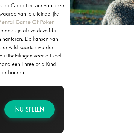
sino Omdat er vier van deze
n waarde van je uiteindelijke
Mental Game Of Poker
o gek zijn als ze dezelfde
en hanteren. De kansen van
ls er wild kaarten worden
 uitbetalingen voor dit spel.
 hand een Three of a Kind.
paar boeren.
NU SPELEN