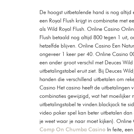
De hoogst uitbetalende hand is nog altijd 
een Royal Flush krijgt in combinatie met e
als Wild Royal Flush. Online Casino Onli
Flush betaald nog altijd 800 tegen 1 uit,
hetzelfde blijven. Online Casino Een Natu
ongeveer 1 keer per 40. Online Casino 0
een ander groot verschil met Deuces Wild 
uitbetalingstabel eruit ziet. Bij Deuces Wild
handen die verschillend uitbetalen om re
Casino Het casino heeft de uitbetalingen
combinaties gewijzigd, wat het moeilijker 
uitbetalingstabel te vinden.blackjack tie 
video poker spel kan beter uitbetalen dan e
je weet waar je naar moet kijken). Onlin
Comp On Chumba Casino
In feite, ee