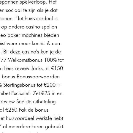
tspannen spelverloop. Het
 sociaal te zijn als je dat
ersonen. Het huisvoordeel is
n op andere casino spellen
deo poker machines bieden
eist weer meer kennis & een
. Bij deze casino's kun je de
no777 Welkomstbonus 100% tot
 Lees review Jacks. nl €150
de bonus Bonusvoorwaarden
% Stortingsbonus tot €200 +
bet Exclusief: Zet €25 in en
eview Snelste uitbetaling
al €250 Pak de bonus
t huisvoordeel werktJe hebt
’ al meerdere keren gebruikt