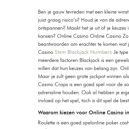
Ben je gauw tevreden met een kleine wins
juist graag risico’s? Houd je van de adrenal
ontspannen? Maakt het je uit of je keuzes
kansen? Online Casino Online Casino Zo 
beantwoorden om erachter te komen wat je
Casino
Stxm Blackjack Numbers
Je type
meerdere factoren:Blackjack is een geweld
willen dat hun keuzes van belang zijn. On
Maar je zult geen grote jackpot winnen als
Casino Craps is een goed spel voor de soc
adrenaline houden. Ook al hebben je ei
invloed op het spel, toch is dit spel de best
Waarom kiezen voor Online Casino i
Roulette is een goed spelonline poker cas