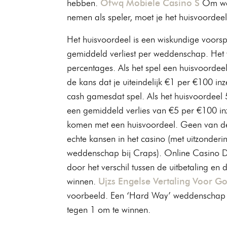
hebben.
Ofwq Mobiele Casino S
Om wel
nemen als speler, moet je het huisvoordeel
Het huisvoordeel is een wiskundige voorsp
gemiddeld verliest per weddenschap. Het w
percentages. Als het spel een huisvoordee
de kans dat je uiteindelijk €1 per €100 inz
cash gamesdat spel. Als het huisvoordeel 
een gemiddeld verlies van €5 per €100 inz
komen met een huisvoordeel. Geen van 
echte kansen in het casino (met uitzonder
weddenschap bij Craps). Online Casino D
door het verschil tussen de uitbetaling en
winnen.
Ujzs Engelse Vertaling Voor G
voorbeeld. Een ‘Hard Way’ weddenschap 
tegen 1 om te winnen.