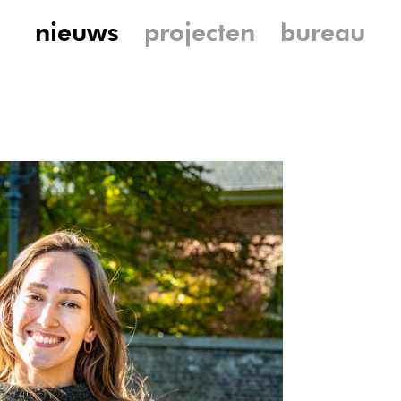
nieuws
projecten
bureau