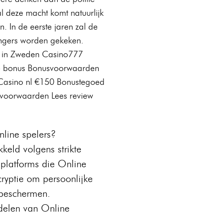
l deze macht komt natuurlijk
n. In de eerste jaren zal de
ingers worden gekeken.
ie in Zweden Casino777
e bonus Bonusvoorwaarden
 Casino nl €150 Bonustegoed
svoorwaarden Lees review
nline spelers?
keld volgens strikte
 platforms die Online
ryptie om persoonlijke
 beschermen.
rdelen van Online