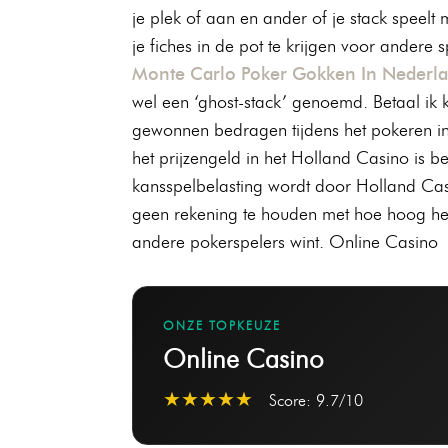
je plek of aan en ander of je stack speel
je fiches in de pot te krijgen voor andere 
Monte Carlo Poker Gokken In Nederl
wel een ‘ghost-stack’ genoemd. Betaal ik 
gewonnen bedragen tijdens het pokeren i
het prijzengeld in het Holland Casino is be
kansspelbelasting wordt door Holland Casin
geen rekening te houden met hoe hoog het
andere pokerspelers wint. Online Casino
ONZE TOPKEUZE
Online Casino
★★★★★
Score: 9.7/10