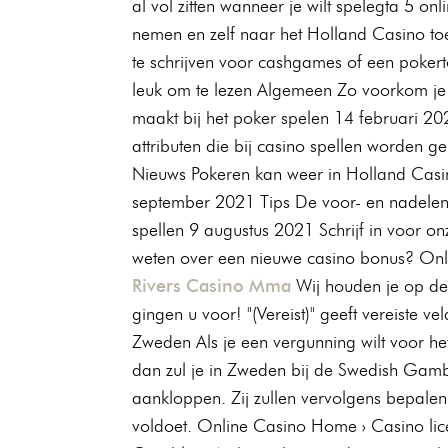
al vol zitten wanneer je wilt spelegta 5 onl
nemen en zelf naar het Holland Casino toe
te schrijven voor cashgames of een poke
leuk om te lezen Algemeen Zo voorkom je da
maakt bij het poker spelen 14 februari 2
attributen die bij casino spellen worden 
Nieuws Pokeren kan weer in Holland Cas
september 2021 Tips De voor- en nadelen 
spellen 9 augustus 2021 Schrijf in voor on
weten over een nieuwe casino bonus? Onl
Rivers Casino Mma
Wij houden je op d
gingen u voor! "(Vereist)" geeft vereiste ve
Zweden Als je een vergunning wilt voor h
dan zul je in Zweden bij de Swedish Gamb
aankloppen. Zij zullen vervolgens bepalen
voldoet. Online Casino Home › Casino li