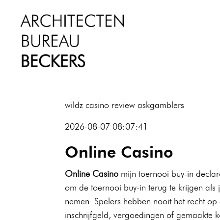
wildz casino review askgamblers
2026-08-07 08:07:41
Online Casino
Online Casino
mijn toernooi buy-in declar
om de toernooi buy-in terug te krijgen als 
nemen. Spelers hebben nooit het recht op
inschrijfgeld, vergoedingen of gemaakte k