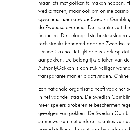
maar iets met gokken te maken hebben. 
wedkantoren, maar ook om online casino's
opvallend hoe nauw de Swedish Gambling 
de Zweedse overheid. De instantie valt dir
financiën. De belangrijkste bestuursleden 
rechtstreeks benoemd door de Zweedse re
Online Casino Het lijkt er dus sterk op dat
aanpakken. De belangrijkste taken van d
AuthorityGokken is een stuk veiliger wanne
transparante manier plaatsvinden. Online
Een nationale organisatie heeft vaak het
in het vaandel staan. De Swedish Gamblin
meer spelers proberen te beschermen tege
gevolgen van gokken. De Swedish Gambli
samenwerken met andere instanties van de
bewerkstelligen. Je kunt daarbij onder an