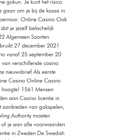
ine gokun. Je kunt het risico
 gaan om je bij de kassa in
rtoernooi. Online Casino Ook
t je jezelf belachelijk
022 Algemeen Soorten
gebruikt 27 december 2021
ino vanaf 25 september 20
van verschillende casino
ze nieuwsbrief Als eerste
ine Casino Online Casino
e hoogte! 1561 Mensen
lden aan Casino licentie in
et aanbieden van gokspelen,
ling Authority moeten
 of je aan alle voorwaarden
centie in Zweden De Swedish